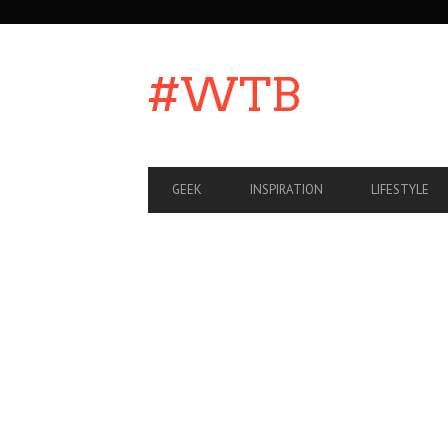
SECONDARY
NAVIGATION
#WTB
PRIMARY
GEEK
INSPIRATION
LIFESTYLE
NAVIGATION