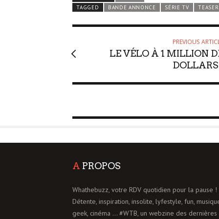
TAGGED
BANDE ANNONCE
SÉRIE TV
TEASER
PREVIOUS ARTIC
LE VÉLO À 1 MILLION D
DOLLARS 
A
PROPOS
Whathebuzz, votre RDV quotidien pour la pause !
Détente, inspiration, insolite, lyfestyle, fun, musiqu
geek, cinéma ... #WTB, un webzine des dernières