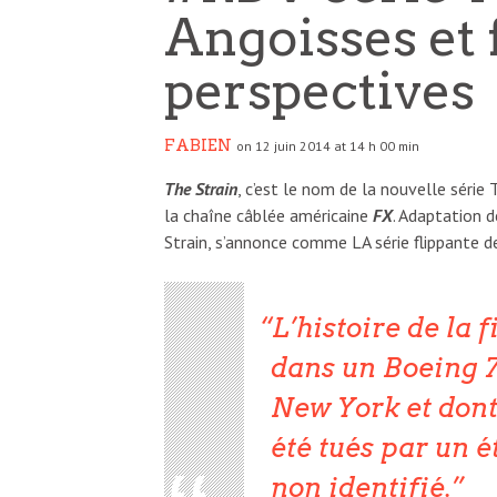
Angoisses et 
perspectives
FABIEN
on 12 juin 2014 at 14 h 00 min
The Strain
, c’est le nom de la nouvelle série
la chaîne câblée américaine
FX
. Adaptation 
Strain, s’annonce comme LA série flippante de
L’histoire de la 
dans un Boeing 7
New York et dont
été tués par un 
non identifié.