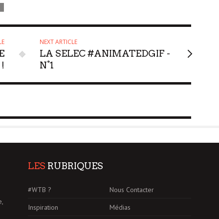
LE
NEXT ARTICLE
E
LA SELEC #ANIMATEDGIF -
!
N°1
LES
RUBRIQUES
#WTB ?
Nous Contacter
e,
Inspiration
Médias