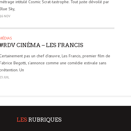
métrage intitulé Cosmic Scrat-tastrophe. Tout juste dévoilé par
Blue Sky,
16 NOV
MÉDIAS
#RDV CINÉMA – LES FRANCIS
Certainement pas un chef d’œuvre, Les Francis, premier film de
Fabrice Begotti, s’annonce comme une comédie estivale sans
prétention. Un
23 JUIL
LES
RUBRIQUES