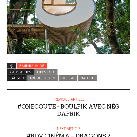
@
BAUMRAUM.DE
CATEGORIES
LIFESTYLE
TAGGED
ARCHITECTURE
DESIGN
NATURE
PREVIOUS ARTICLE
#ONECOUTE - BOULPIK AVEC NÈG
DAFRIK
NEXT ARTICLE
#RDV CINÉMA – DRAGONS 2