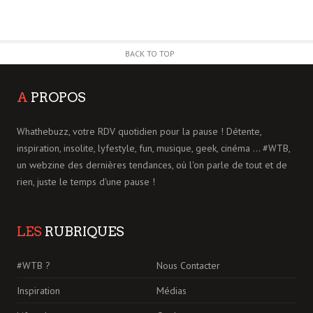
BACK TO TOP
A
PROPOS
Whathebuzz, votre RDV quotidien pour la pause ! Détente,
inspiration, insolite, lyfestyle, fun, musique, geek, cinéma ... #WTB,
un webzine des dernières tendances, où l'on parle de tout et de
rien, juste le temps d'une pause !
LES
RUBRIQUES
#WTB ?
Nous Contacter
Inspiration
Médias