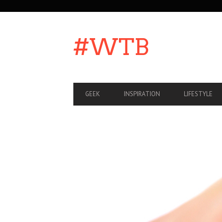
SECONDARY
NAVIGATION
#WTB
PRIMARY
GEEK
INSPIRATION
LIFESTYLE
NAVIGATION