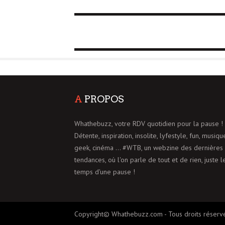
A
PROPOS
Whathebuzz, votre RDV quotidien pour la pause !
Détente, inspiration, insolite, lyfestyle, fun, musiqu
geek, cinéma ... #WTB, un webzine des dernières
tendances, où l'on parle de tout et de rien, juste l
temps d'une pause !
Copyright© Whathebuzz.com - Tous droits réserv