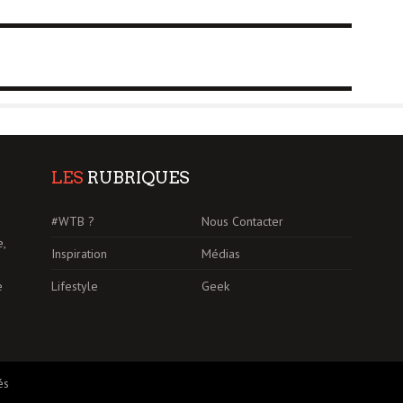
LES
RUBRIQUES
#WTB ?
Nous Contacter
e,
Inspiration
Médias
Lifestyle
Geek
e
és