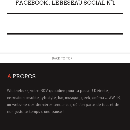
FACEBOOK : LE RÉSEAU SOCIAL N°1
BACK TO TOP
A
PROPOS
Whathebuzz, votre RDV quotidien pour la pause ! Détente,
inspiration, insolite, lyfestyle, fun, musique, geek, cinéma ... #WTB,
un webzine des dernières tendances, où l'on parle de tout et de
rien, juste le temps d'une pause !