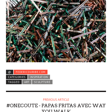
@
FEDERICOURIBE.COM
CATEGORIES
INSPIRATION
TAGGED
ART
SCULPTURE
PREVIOUS ARTICLE
#ONECOUTE - PAPAS FRITAS AVEC WAY
YOU WALK