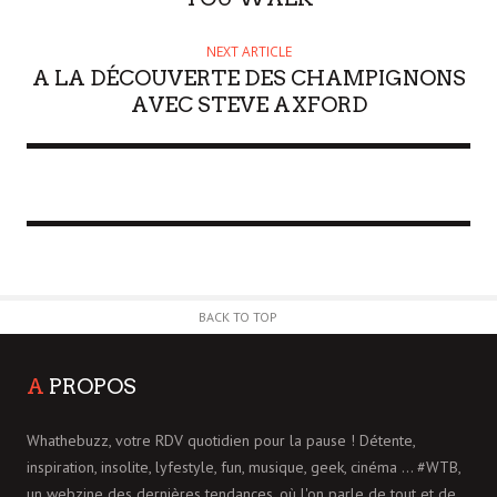
NEXT ARTICLE
A LA DÉCOUVERTE DES CHAMPIGNONS
AVEC STEVE AXFORD
BACK TO TOP
A
PROPOS
Whathebuzz, votre RDV quotidien pour la pause ! Détente,
inspiration, insolite, lyfestyle, fun, musique, geek, cinéma ... #WTB,
un webzine des dernières tendances, où l'on parle de tout et de