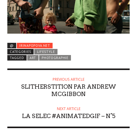
@
IRINAPOPOVA.NET
CATEGORIES
LIFESTYLE
TAGGED
ART
PHOTOGRAPHIE
PREVIOUS ARTICLE
SLITHERSTITION PAR ANDREW
MCGIBBON
NEXT ARTICLE
LA SELEC #ANIMATEDGIF – N°5