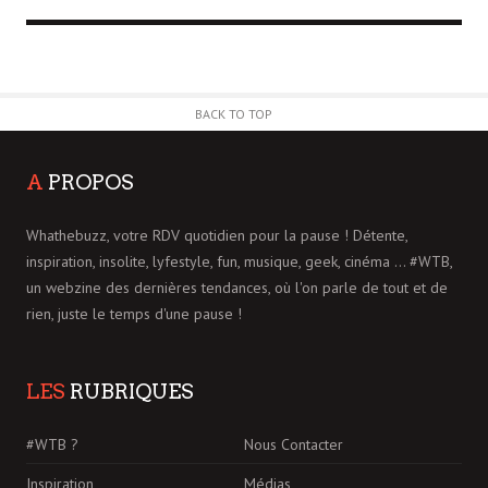
BACK TO TOP
A
PROPOS
Whathebuzz, votre RDV quotidien pour la pause ! Détente,
inspiration, insolite, lyfestyle, fun, musique, geek, cinéma ... #WTB,
un webzine des dernières tendances, où l'on parle de tout et de
rien, juste le temps d'une pause !
LES
RUBRIQUES
#WTB ?
Nous Contacter
Inspiration
Médias