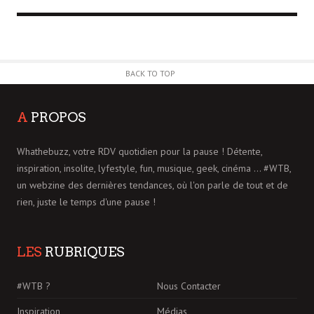
BACK TO TOP
A
PROPOS
Whathebuzz, votre RDV quotidien pour la pause ! Détente,
inspiration, insolite, lyfestyle, fun, musique, geek, cinéma ... #WTB,
un webzine des dernières tendances, où l'on parle de tout et de
rien, juste le temps d'une pause !
LES
RUBRIQUES
#WTB ?
Nous Contacter
Inspiration
Médias