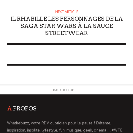
NEXT ARTICLE
IL RHABILLE LES PERSONNAGES DE LA
SAGA STAR WARS À LA SAUCE
STREETWEAR
BACK TO TOP
A
PROPOS
Whathebuzz, votre RDV quotidien pour la pause ! Détente,
inspiration, insolite, lyfestyle, fun, musique, geek, cinéma ... #WTB,