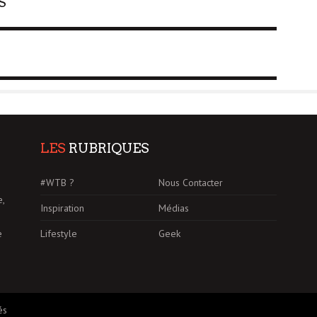
S
LES
RUBRIQUES
#WTB ?
Nous Contacter
e,
Inspiration
Médias
Lifestyle
Geek
e
és