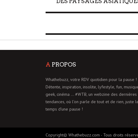
DES PAYSAGES ASIATIQUE
A
PROPOS
Whathebuzz, votre RDV quotidien pour la pause !
Détente, inspiration, insolite, lyfestyle, fun, musiqu
geek, cinéma ... #WTB, un webzine des dernières
tendances, où l'on parle de tout et de rien, juste l
temps d'une pause !
Copyright© Whathebuzz.com - Tous droits réserv