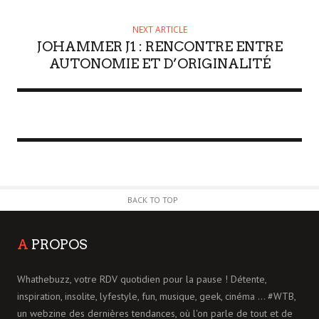
NEXT ARTICLE
JOHAMMER J1 : RENCONTRE ENTRE
AUTONOMIE ET D’ORIGINALITÉ
BACK TO TOP
A
PROPOS
Whathebuzz, votre RDV quotidien pour la pause ! Détente,
inspiration, insolite, lyfestyle, fun, musique, geek, cinéma ... #WTB,
un webzine des dernières tendances, où l'on parle de tout et de