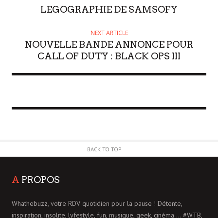
LEGOGRAPHIE DE SAMSOFY
NEXT ARTICLE
NOUVELLE BANDE ANNONCE POUR
CALL OF DUTY : BLACK OPS III
BACK TO TOP
A
PROPOS
Whathebuzz, votre RDV quotidien pour la pause ! Détente,
inspiration, insolite, lyfestyle, fun, musique, geek, cinéma ... #WTB,