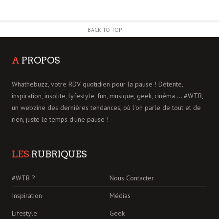
BACK TO TOP
A
PROPOS
Whathebuzz, votre RDV quotidien pour la pause ! Détente,
inspiration, insolite, lyfestyle, fun, musique, geek, cinéma ... #WTB,
un webzine des dernières tendances, où l'on parle de tout et de
rien, juste le temps d'une pause !
LES
RUBRIQUES
#WTB ?
Nous Contacter
Inspiration
Médias
Lifestyle
Geek