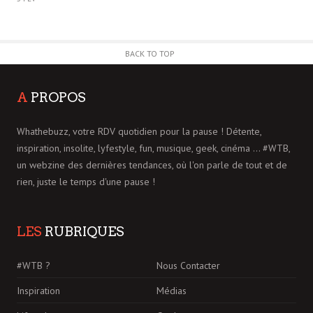
BACK TO TOP
A
PROPOS
Whathebuzz, votre RDV quotidien pour la pause ! Détente,
inspiration, insolite, lyfestyle, fun, musique, geek, cinéma ... #WTB,
un webzine des dernières tendances, où l'on parle de tout et de
rien, juste le temps d'une pause !
LES
RUBRIQUES
#WTB ?
Nous Contacter
Inspiration
Médias