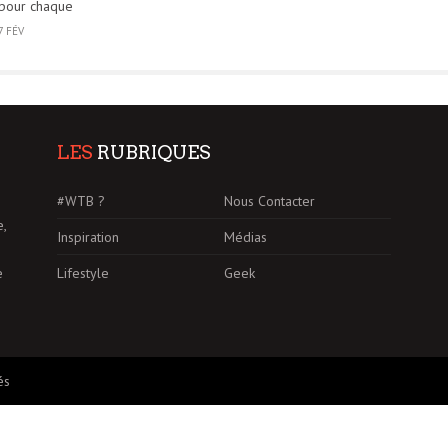
pour chaque
7 FÉV
LES
RUBRIQUES
#WTB ?
Nous Contacter
e,
Inspiration
Médias
Lifestyle
Geek
e
és