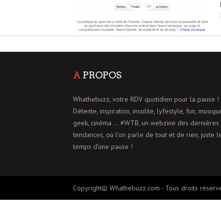
A
PROPOS
Whathebuzz, votre RDV quotidien pour la pause !
Détente, inspiration, insolite, lyfestyle, fun, musiqu
geek, cinéma ... #WTB, un webzine des dernières
tendances, où l'on parle de tout et de rien, juste l
temps d'une pause !
Copyright© Whathebuzz.com - Tous droits réserv