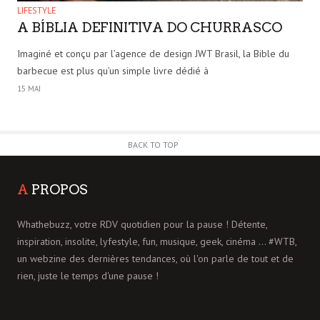
LIFESTYLE
A BÍBLIA DEFINITIVA DO CHURRASCO
Imaginé et conçu par l’agence de design JWT Brasil, la Bible du
barbecue est plus qu’un simple livre dédié à
15 MAI
BACK TO TOP
A
PROPOS
Whathebuzz, votre RDV quotidien pour la pause ! Détente,
inspiration, insolite, lyfestyle, fun, musique, geek, cinéma ... #WTB,
un webzine des dernières tendances, où l'on parle de tout et de
rien, juste le temps d'une pause !