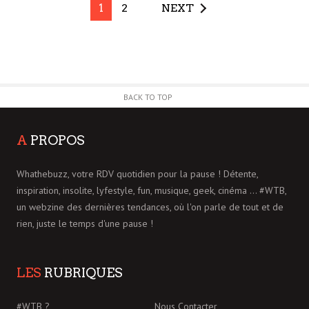
1
2
NEXT
BACK TO TOP
A
PROPOS
Whathebuzz, votre RDV quotidien pour la pause ! Détente,
inspiration, insolite, lyfestyle, fun, musique, geek, cinéma ... #WTB,
un webzine des dernières tendances, où l'on parle de tout et de
rien, juste le temps d'une pause !
LES
RUBRIQUES
#WTB ?
Nous Contacter