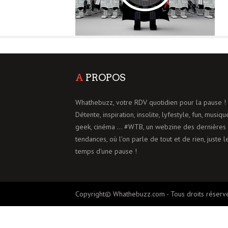
A
PROPOS
Whathebuzz, votre RDV quotidien pour la pause !
Détente, inspiration, insolite, lyfestyle, fun, musiqu
geek, cinéma ... #WTB, un webzine des dernières
tendances, où l'on parle de tout et de rien, juste l
temps d'une pause !
Copyright© Whathebuzz.com - Tous droits réserv