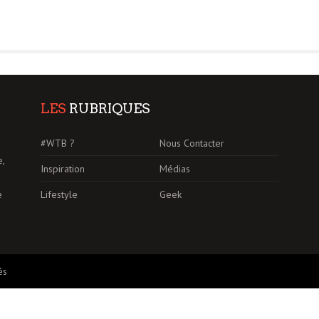
LES
RUBRIQUES
#WTB ?
Nous Contacter
e,
Inspiration
Médias
Lifestyle
Geek
e
és