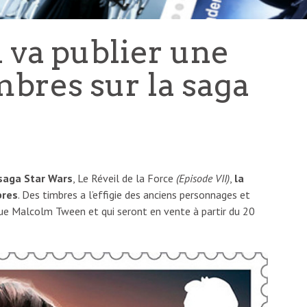
 va publier une
mbres sur la saga
 saga Star Wars
, Le Réveil de la Force
(Episode VII)
,
la
bres
. Des timbres a l’effigie des anciens personnages et
ique Malcolm Tween et qui seront en vente à partir du 20