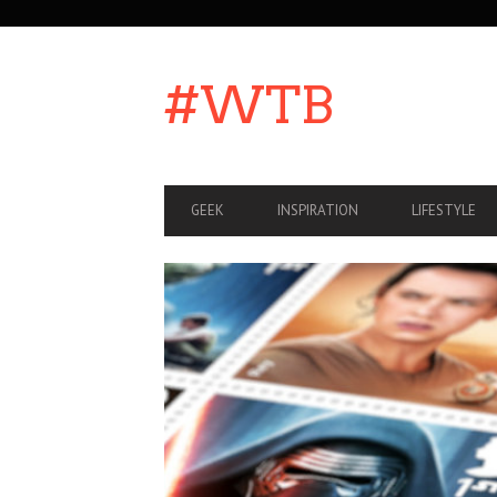
SECONDARY
NAVIGATION
#WTB
PRIMARY
GEEK
INSPIRATION
LIFESTYLE
NAVIGATION