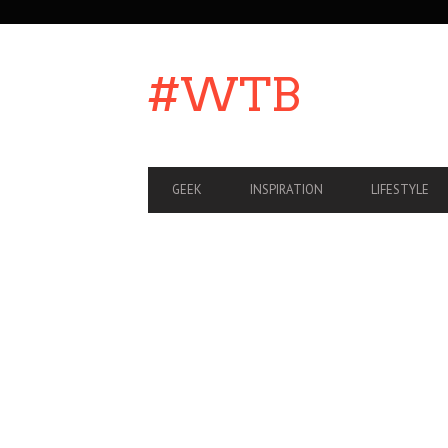
SECONDARY
NAVIGATION
#WTB
PRIMARY
GEEK
INSPIRATION
LIFESTYLE
NAVIGATION