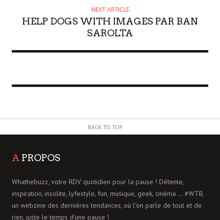
NEXT ARTICLE
HELP DOGS WITH IMAGES PAR BAN
SAROLTA
BACK TO TOP
A
PROPOS
Whathebuzz, votre RDV quotidien pour la pause ! Détente,
inspiration, insolite, lyfestyle, fun, musique, geek, cinéma ... #WTB,
un webzine des dernières tendances, où l'on parle de tout et de
rien, juste le temps d'une pause !