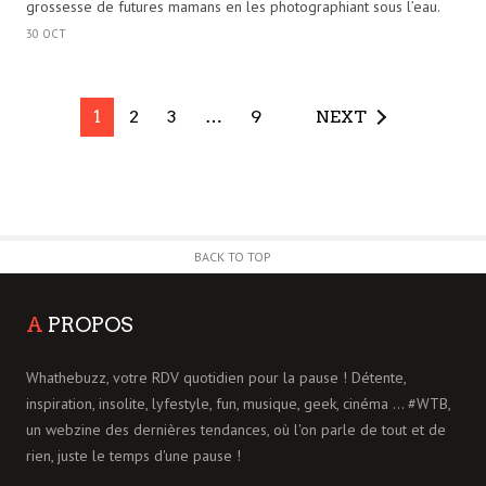
grossesse de futures mamans en les photographiant sous l’eau.
30 OCT
1
2
3
…
9
NEXT
BACK TO TOP
A
PROPOS
Whathebuzz, votre RDV quotidien pour la pause ! Détente,
inspiration, insolite, lyfestyle, fun, musique, geek, cinéma ... #WTB,
un webzine des dernières tendances, où l'on parle de tout et de
rien, juste le temps d'une pause !