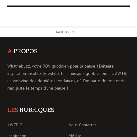
BACK TO TOP
A
PROPOS
Whathebuzz, votre RDV quotidien pour la pause ! Détente,
inspiration, insolite, lyfestyle, fun, musique, geek, cinéma ... #WTB,
un webzine des dernières tendances, où l'on parle de tout et de
rien, juste le temps d'une pause !
LES
RUBRIQUES
#WTB ?
Nous Contacter
Inspiration
Médias