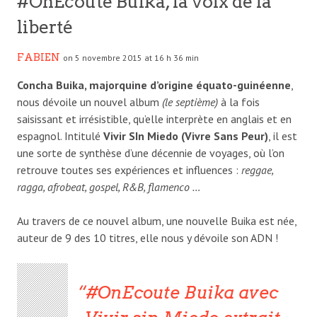
#OnEcoute Buika, la voix de la
liberté
FABIEN
on 5 novembre 2015 at 16 h 36 min
Concha Buika, majorquine d’origine équato-guinéenne
,
nous dévoile un nouvel album
(le septième)
à la fois
saisissant et irrésistible, qu’elle interprète en anglais et en
espagnol. Intitulé
Vivir SIn Miedo (Vivre Sans Peur)
, il est
une sorte de synthèse d’une décennie de voyages, où l’on
retrouve toutes ses expériences et influences :
reggae,
ragga, afrobeat, gospel, R&B, flamenco …
Au travers de ce nouvel album, une nouvelle Buika est née,
auteur de 9 des 10 titres, elle nous y dévoile son ADN !
#OnEcoute Buika avec