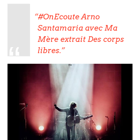
#OnEcoute Arno
Santamaria avec Ma
Mère extrait Des corps
libres.