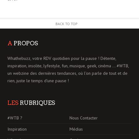
BACK TO TOP
A
PROPOS
Whathebuzz, votre RDV quotidien pour la pause ! Détente,
inspiration, insolite, lyfestyle, fun, musique, geek, cinéma ... #WTB,
un webzine des dernières tendances, où l'on parle de tout et de
rien, juste le temps d'une pause !
LES
RUBRIQUES
#WTB ?
Nous Contacter
Inspiration
Médias